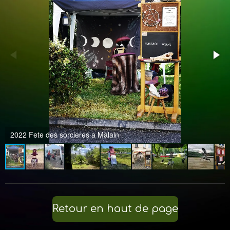
m
2022 Fete des sorcieres a Malain
Retour en haut de page