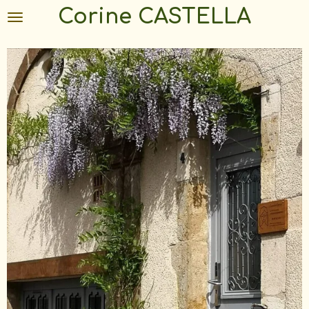
Corine CASTELLA
Passer
au
contenu
principal