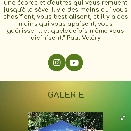
une écorce et d'autres qui vous
remuent
jusqu'à la sève. Il y a des mains qui vous
chosifient, vous bestialisent, et il y a des
mains qui vous apaisent, vous
guérissent, et quelquefois même vous
divinisent." Paul Valéry
I
Y
n
o
s
u
t
T
GALERIE
a
u
g
b
r
e
a