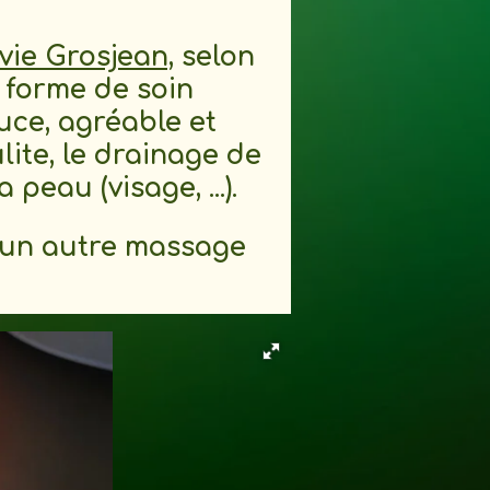
vie Grosjean,
selon
 forme de soin
ce, agréable et
ulite, le drainage de
 peau (visage, ...).
à un autre massage